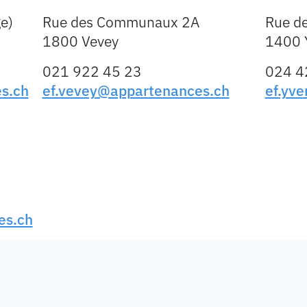
e)
Rue des Communaux 2A
Rue d
1800 Vevey
1400 
021 922 45 23
024 4
s.ch
ef.vevey@appartenances.ch
ef.yv
es.ch