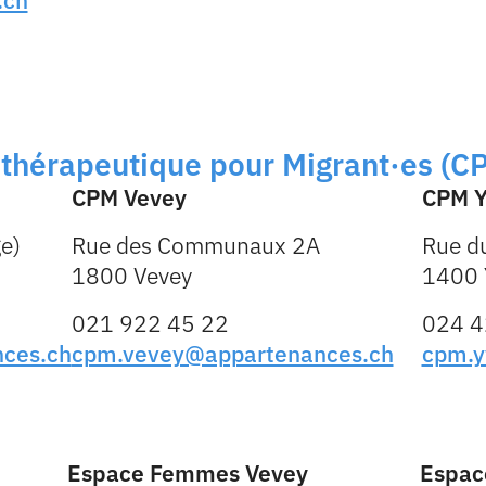
.ch
thérapeutique pour Migrant·es (C
CPM Vevey
CPM Y
e)
Rue des Communaux 2A
Rue du
1800 Vevey
1400 
021 922 45 22
024 4
ces.ch
cpm.vevey@appartenances.ch
cpm.y
Espace Femmes Vevey
Espac