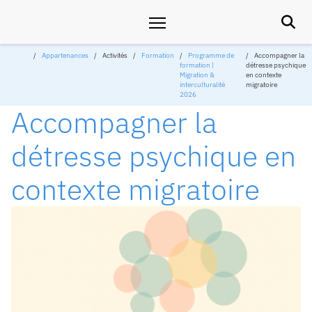

Appartenances
Activités
Formation
Programme de
Accompagner la
formation |
détresse psychique
Migration &
en contexte
interculturalité
migratoire
2026
Accompagner la
détresse psychique en
contexte migratoire