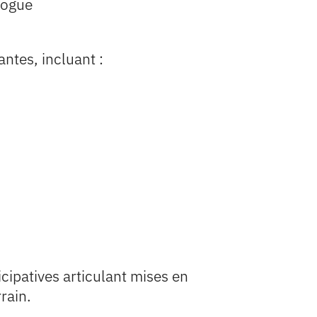
logue
ntes, incluant :
ipatives articulant mises en
rain.